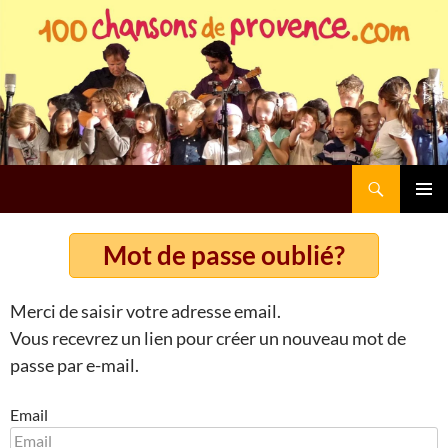
Panneau de gestion des cookies
Recherche
ALLER
MENU
AU
PRINCI
CONTENU
Mot de passe oublié?
Merci de saisir votre adresse email.
Vous recevrez un lien pour créer un nouveau mot de
passe par e-mail.
Email