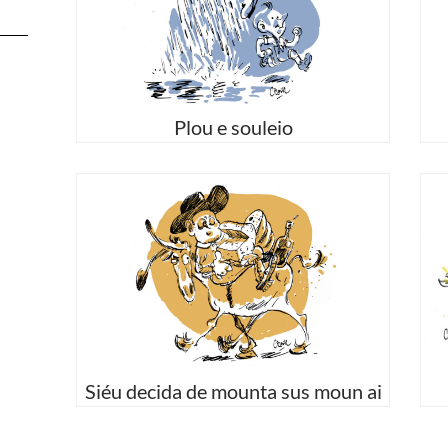
Plou e souleio
Siéu decida de mounta sus moun ai