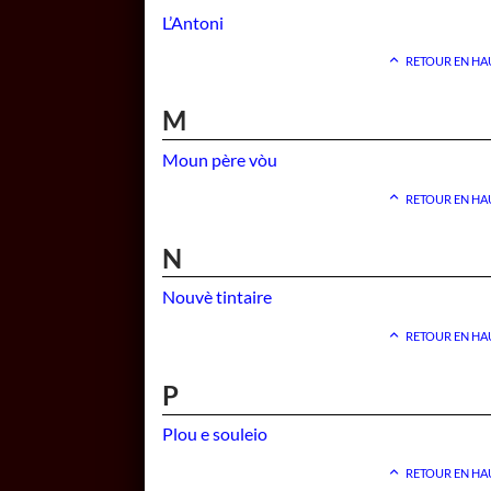
L’Antoni
RETOUR EN HA
M
Moun père vòu
RETOUR EN HA
N
Nouvè tintaire
RETOUR EN HA
P
Plou e souleio
RETOUR EN HA