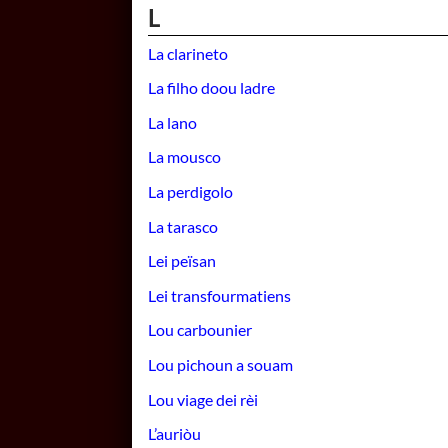
L
La clarineto
La filho doou ladre
La lano
La mousco
La perdigolo
La tarasco
Lei peïsan
Lei transfourmatiens
Lou carbounier
Lou pichoun a souam
Lou viage dei rèi
L’auriòu