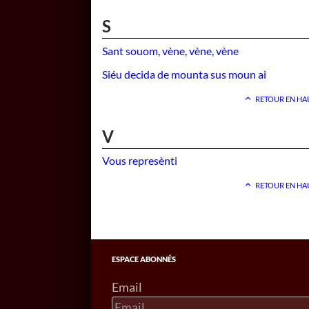
S
Sant souom, vène, vène, vène
Siéu decida de mounta sus moun ai
RETOUR EN HA
V
Vous represènti
RETOUR EN HA
ESPACE ABONNÉS
Email