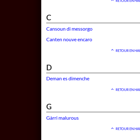
RETOUR EN HA
C
Cansoun di messorgo
Canten nouve encaro
RETOUR EN HA
D
Deman es dimenche
RETOUR EN HA
G
Gàrri malurous
RETOUR EN HA