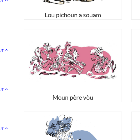
UT
Lou pichoun a souam
UT
UT
Moun père vòu
UT