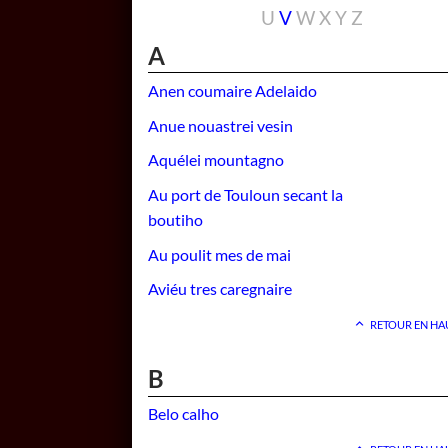
U
V
W
X
Y
Z
A
Anen coumaire Adelaido
Anue nouastrei vesin
Aquélei mountagno
Au port de Touloun secant la
boutiho
Au poulit mes de mai
Aviéu tres caregnaire
RETOUR EN HA
B
Belo calho