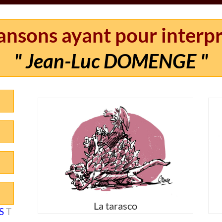
nsons ayant pour interp
" Jean-Luc DOMENGE "
La tarasco
S
T