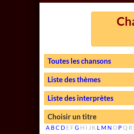
Cha
Toutes les chansons
Liste des thèmes
Liste des interprètes
Choisir un titre
A
B
C
D
E
F
G
H
I
J
K
L
M
N
O
P
Q
R