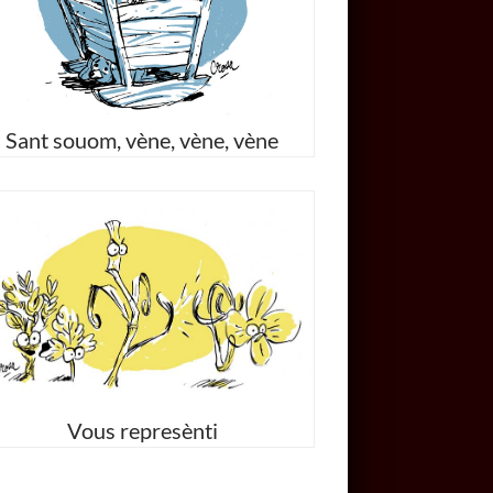
Sant souom, vène, vène, vène
Vous represènti