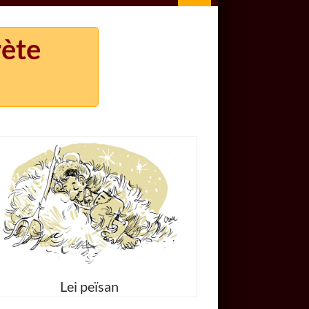
rète
Lei peïsan