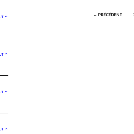
Navigation
← PRÉCÉDENT
UT
des
articles
UT
UT
UT